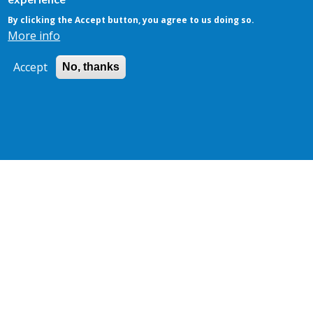
By clicking the Accept button, you agree to us doing so.
More info
Accept
No, thanks
Neem contact
Neem contact en we gaan samen op zoek
naar de uitgelezen oplossing voor jouw
projectvraag.
Open alle producten