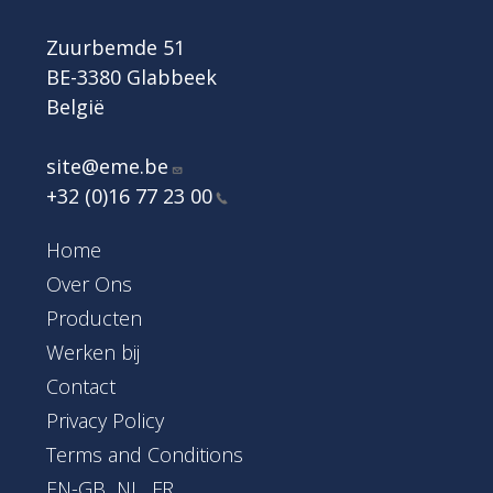
Zuurbemde 51
BE-3380 Glabbeek
België
site@eme.be
+32 (0)16 77 23
00
Footer Main Menu
Home
Over Ons
Producten
Werken bij
Contact
Footer
Privacy Policy
Terms and Conditions
EN-GB
NL
FR